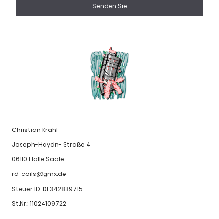
Senden Sie
Christian Krahl
Joseph-Haydn- Straße 4
06110 Halle Saale
rd-coils@gmx.de
Steuer ID: DE342889715
St.Nr.: 11024109722